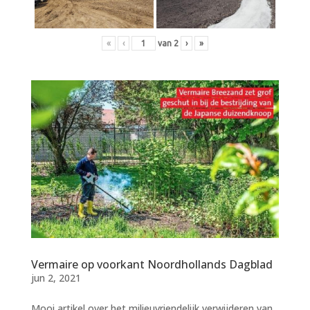
«
‹
van
2
›
»
Vermaire op voorkant Noordhollands Dagblad
jun 2, 2021
Mooi artikel over het milieuvriendelijk verwijderen van