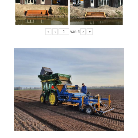
«
‹
van
4
›
»