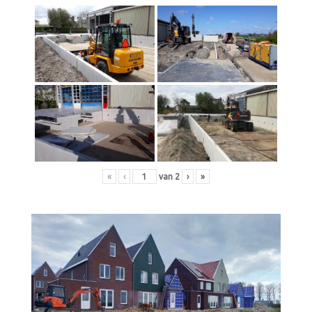
«
‹
van
2
›
»