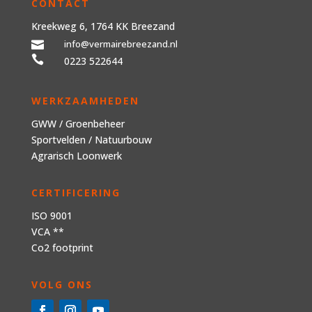
CONTACT
Kreekweg 6, 1764 KK Breezand
info@vermairebreezand.nl


0223 522644
WERKZAAMHEDEN
GWW
/
Groenbeheer
Sportvelden
/
Natuurbouw
Agrarisch Loonwerk
CERTIFICERING
ISO 9001
VCA **
Co2 footprint
VOLG ONS