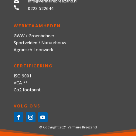
info@vermairebreezand.nl


0223 522644
WERKZAAMHEDEN
GWW
/
Groenbeheer
Sportvelden
/
Natuurbouw
Agrarisch Loonwerk
CERTIFICERING
ISO 9001
VCA **
Co2 footprint
VOLG ONS
© Copyright 2021 Vermaire Breezand