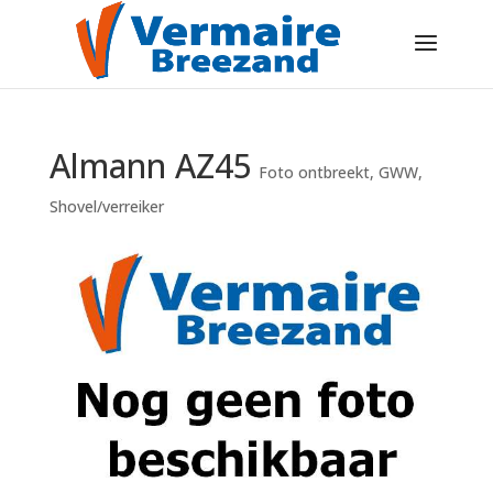
Almann AZ45
Foto ontbreekt
,
GWW
,
Shovel/verreiker