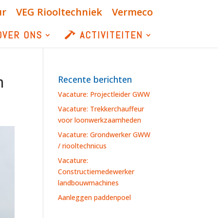
ur
VEG Riooltechniek
Vermeco
OVER ONS
ACTIVITEITEN
m
Recente berichten
Vacature: Projectleider GWW
Vacature: Trekkerchauffeur
voor loonwerkzaamheden
Vacature: Grondwerker GWW
/ riooltechnicus
Vacature:
Constructiemedewerker
landbouwmachines
Aanleggen paddenpoel