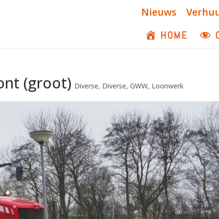
Nieuws
Verhu
HOME
ont (groot)
Diverse
,
Diverse
,
GWW
,
Loonwerk