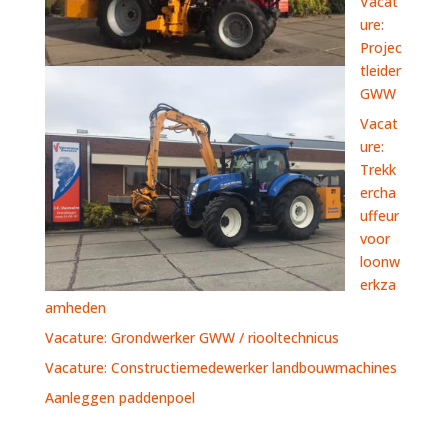
Vacat
ure:
Projec
tleider
GWW
Vacat
ure:
Trekk
ercha
uffeur
voor
loonw
erkza
amheden
Vacature: Grondwerker GWW / riooltechnicus
Vacature: Constructiemedewerker landbouwmachines
Aanleggen paddenpoel