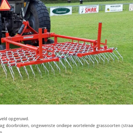
veld opgeruwd.
aag doorbroken, ongewenste ondiepe wortelende grassoorten (straa
n.